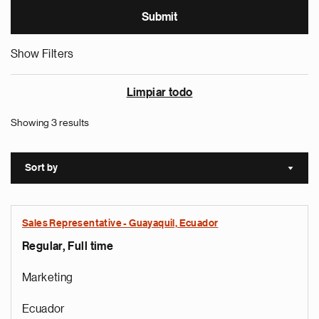
Show Filters
Limpiar todo
Showing 3 results
Sort by
Sort a
Sales Representative - Guayaquil, Ecuador
Regular, Full time
Marketing
Ecuador