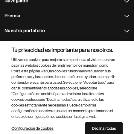
Navegador
Prensa
Nuestro portafolio
Otras webs
Tu privacidad es importante para nosotros.
Utilizamos cookies para mejorar su experiencia al visitar nuestras
Footer Site Search
páginas web: las cookies de rendimiento nos muestran cómo
utiliza esta página web, las cookies funcionales recuerdan sus
preferencias y las cookies de orientación nos ayudan a compartir
contenido relevante para usted. Seleccione: "Aceptar todo" para
dar su consentimiento a todas las cookies, seleccione
"Configuración de cookies" para administrar las diferentes
cookies o seleccione "Declinar todas" para utilizar solo las
cookies estrictamente necesarias. Puede cambiar su
Parte
© 2026 Novartis AG
configuración de cookies en cualquier momento presionando el
inferior
enlace de configuración de cookies en la página web.
Política de privacidad
Términos de uso
Accesibilidad
del
Configuración de cookies
Mapa del sitio
pie
Configuración de cookies
Declinar todas
de