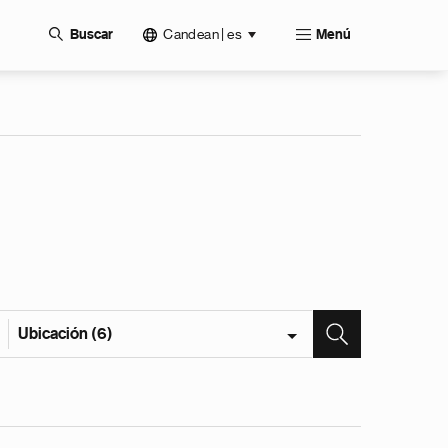
Candean | es
Buscar
Menú
Ubicación (6)