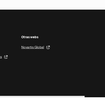
Otras webs
Novartis Global
is