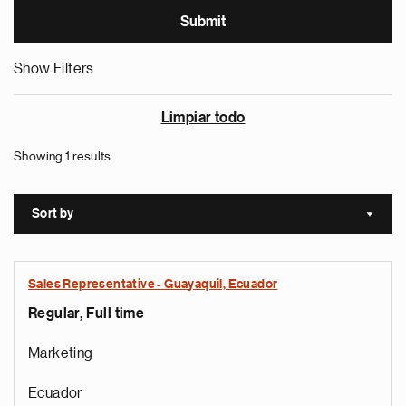
Show Filters
Limpiar todo
Showing 1 results
Sort by
Sort a
Sales Representative - Guayaquil, Ecuador
Regular, Full time
Marketing
Ecuador