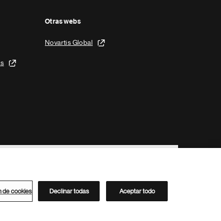
Otras webs
Novartis Global
is
n de cookies
Declinar todas
Aceptar todo
Directorio de Novartis
Este sitio está dirigido al público del clúster ACC