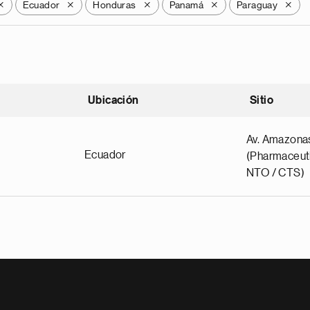
Ecuador
Honduras
Panamá
Paraguay
X
X
X
X
X
Ubicación
Sitio
scendente
Av. Amazona
Ecuador
(Pharmaceuti
NTO / CTS)