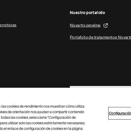
Nuestro portafolio
e noticias
Novartis pipeline
Portafolio de tratamientos Novart
Footer Site Search
b: las cookies de rendimiento nos muestran cómo utiliza
okies de orientación nos ayudan a compartir contenido
Configuració
 todas las cookies, seleccione "Configuración de
para utilizar solo las cookies estrictamente necesarias.
Configuración de cookies
Mapa del sitio
 el enlace de configuración de cookies en la página