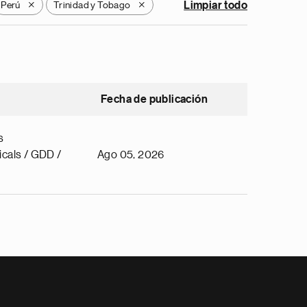
Perú
Trinidad y Tobago
Limpiar todo
X
X
Fecha de publicación
s
cals / GDD /
Ago 05, 2026