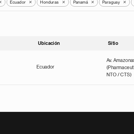
Ecuador
Honduras
Panamá
Paraguay
X
X
X
X
X
Ubicación
Sitio
scendente
Av. Amazona
Ecuador
(Pharmaceuti
NTO / CTS)