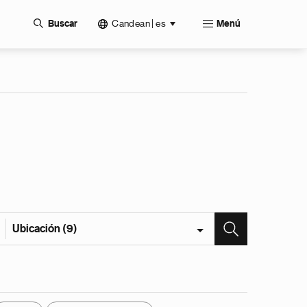
Candean | es
Buscar
Menú
Ubicación (9)