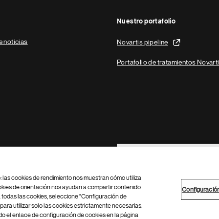
Nuestro portafolio
e noticias
Novartis pipeline
Portafolio de tratamientos Novart
Footer Site Search
b: las cookies de rendimiento nos muestran cómo utiliza
okies de orientación nos ayudan a compartir contenido
Configuració
 todas las cookies, seleccione "Configuración de
para utilizar solo las cookies estrictamente necesarias.
Configuración de cookies
Mapa del sitio
 el enlace de configuración de cookies en la página