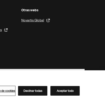
Otras webs
Novartis Global
is
n de cookies
Declinar todas
Aceptar todo
Directorio de Novartis
Este sitio está dirigido al público del clúster ACC