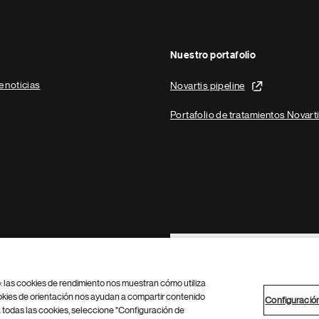
Nuestro portafolio
e noticias
Novartis pipeline
Portafolio de tratamientos Novart
Footer Site Search
b: las cookies de rendimiento nos muestran cómo utiliza
okies de orientación nos ayudan a compartir contenido
Configuració
 todas las cookies, seleccione "Configuración de