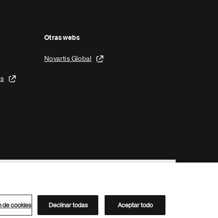
Otras webs
Novartis Global
is
n de cookies
Declinar todas
Aceptar todo
Directorio de Novartis