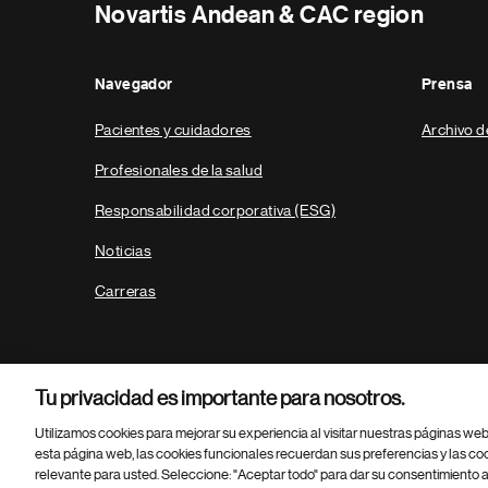
Novartis Andean & CAC region
Navegador
Prensa
Pacientes y cuidadores
Archivo d
Profesionales de la salud
Responsabilidad corporativa (ESG)
Noticias
Carreras
Tu privacidad es importante para nosotros.
Utilizamos cookies para mejorar su experiencia al visitar nuestras páginas we
esta página web, las cookies funcionales recuerdan sus preferencias y las co
relevante para usted. Seleccione: "Aceptar todo" para dar su consentimiento a
Parte
© 2026 Novartis AG