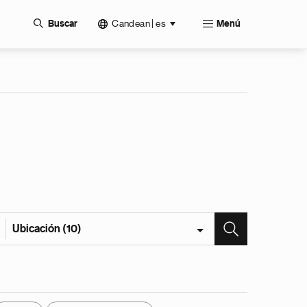
Candean | es
Buscar
Menú
Ubicación (10)