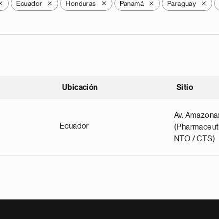
Ecuador
Honduras
Panamá
Paraguay
X
X
X
X
X
Ubicación
Sitio
scendente
Av. Amazona
Ecuador
(Pharmaceuti
NTO / CTS)