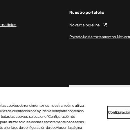
Nuestro portafolio
e noticias
Novartis pipeline
Portafolio de tratamientos Novart
Footer Site Search
b: las cookies de rendimiento nos muestran cómo utiliza
okies de orientación nos ayudan a compartir contenido
Configuració
 todas las cookies, seleccione "Configuración de
para utilizar solo las cookies estrictamente necesarias.
Configuración de cookies
Mapa del sitio
 el enlace de configuración de cookies en la página