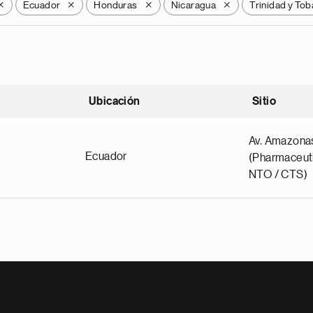
Ecuador
Honduras
Nicaragua
Trinidad y To
X
X
X
X
Ubicación
Sitio
scendente
Av. Amazona
Ecuador
(Pharmaceuti
NTO / CTS)