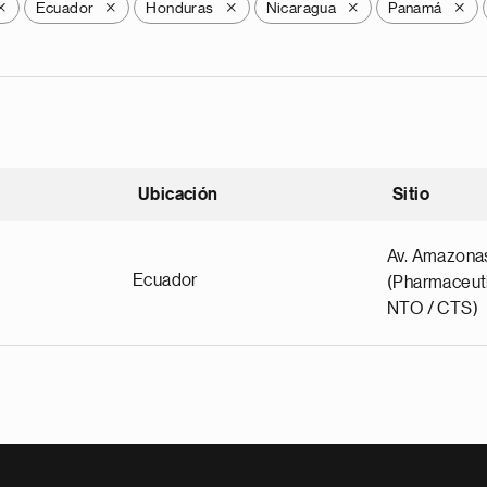
Ecuador
Honduras
Nicaragua
Panamá
X
X
X
X
X
Ubicación
Sitio
scendente
Av. Amazona
Ecuador
(Pharmaceuti
NTO / CTS)