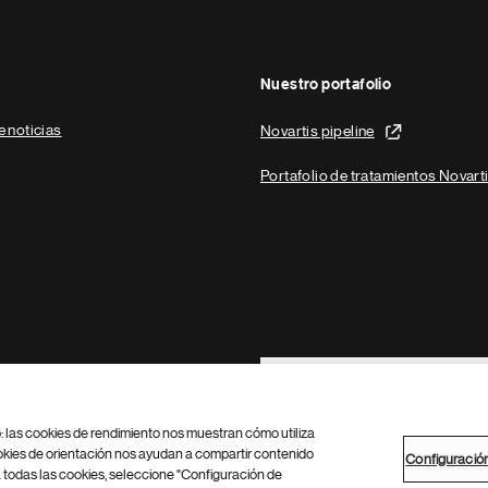
Nuestro portafolio
e noticias
Novartis pipeline
Portafolio de tratamientos Novart
Footer Site Search
b: las cookies de rendimiento nos muestran cómo utiliza
okies de orientación nos ayudan a compartir contenido
Configuració
 todas las cookies, seleccione "Configuración de