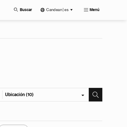
Candean | es
Buscar
Menú
Ubicación (10)