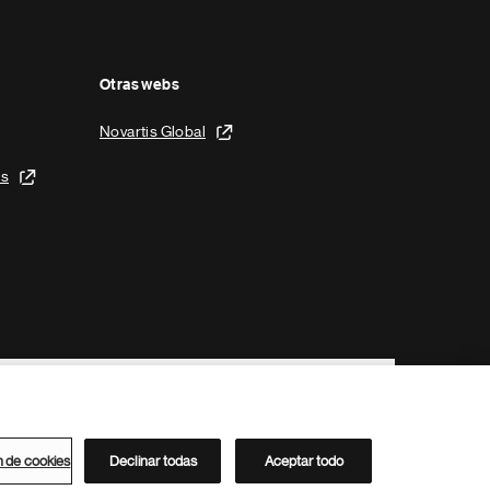
Otras webs
Novartis Global
is
n de cookies
Declinar todas
Aceptar todo
Directorio de Novartis