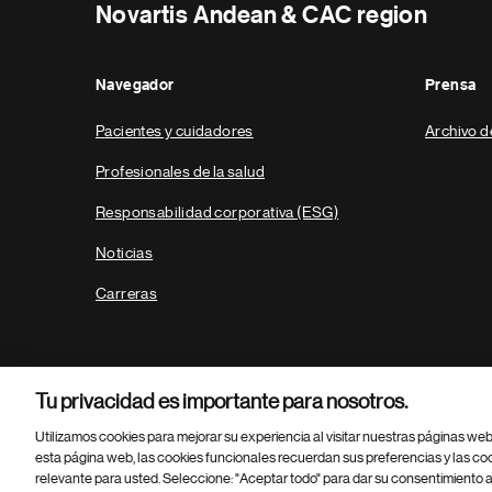
Novartis Andean & CAC region
Navegador
Prensa
Pacientes y cuidadores
Archivo d
Profesionales de la salud
Responsabilidad corporativa (ESG)
Noticias
Carreras
Tu privacidad es importante para nosotros.
Utilizamos cookies para mejorar su experiencia al visitar nuestras páginas we
esta página web, las cookies funcionales recuerdan sus preferencias y las co
relevante para usted. Seleccione: "Aceptar todo" para dar su consentimiento a
Parte
© 2026 Novartis AG