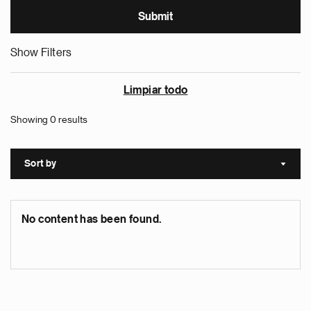
Show Filters
Limpiar todo
Showing 0 results
Sort by
Sort a
No content has been found.