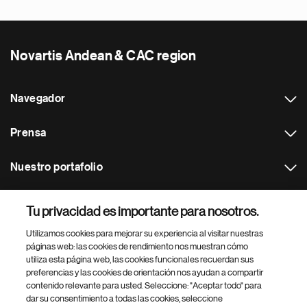
Novartis Andean & CAC region
Navegador
Prensa
Nuestro portafolio
Otras webs
Tu privacidad es importante para nosotros.
Utilizamos cookies para mejorar su experiencia al visitar nuestras
Footer Site Search
páginas web: las cookies de rendimiento nos muestran cómo
utiliza esta página web, las cookies funcionales recuerdan sus
preferencias y las cookies de orientación nos ayudan a compartir
contenido relevante para usted. Seleccione: "Aceptar todo" para
dar su consentimiento a todas las cookies, seleccione