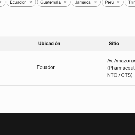
Ecuador
Guatemala
Jamaica
Perú
Tri
X
X
X
X
X
Ubicación
Sitio
scendente
Av. Amazona
Ecuador
(Pharmaceuti
NTO / CTS)