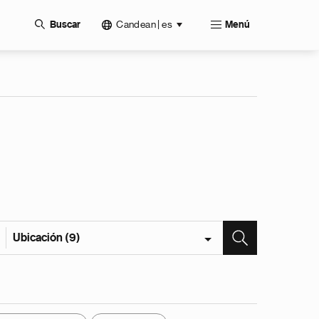
Candean | es
Buscar
Menú
Ubicación (9)