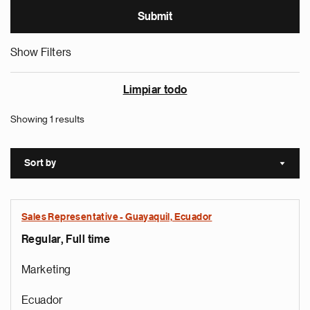
Show Filters
Limpiar todo
Showing 1 results
Sort by
Sort a
Sales Representative - Guayaquil, Ecuador
Regular, Full time
Marketing
Ecuador