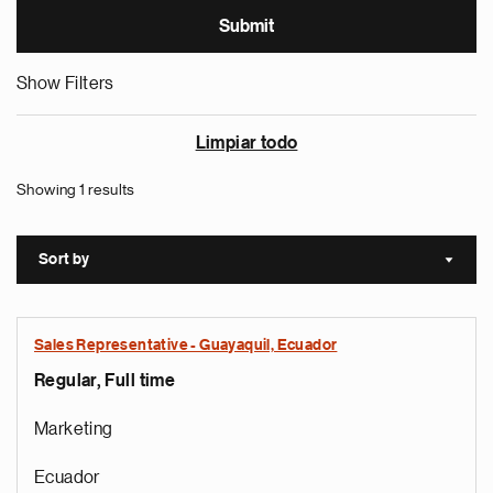
Show Filters
Limpiar todo
Showing 1 results
Sort by
Sort a
Sales Representative - Guayaquil, Ecuador
Regular, Full time
Marketing
Ecuador