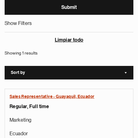
Show Filters
Limpiar todo
Showing 1 results
Sort by
Sort a
Sales Representative - Guayaquil, Ecuador
Regular, Full time
Marketing
Ecuador