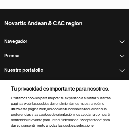
Novartis Andean & CAC region
Navegador
Prensa
Nuestro portafolio
Otras webs
Tu privacidad es importante para nosotros.
Utilizamos cookies para mejorar su experiencia al visitar nuestras
Footer Site Search
páginas web: las cookies de rendimiento nos muestran cómo
utiliza esta página web, las cookies funcionales recuerdan sus
preferencias y las cookies de orientación nos ayudan a compartir
contenido relevante para usted. Seleccione: "Aceptar todo" para
dar su consentimiento a todas las cookies, seleccione