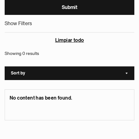
Show Filters
Limpiar todo
Showing 0 results
Sort by
Sort a
No content has been found.