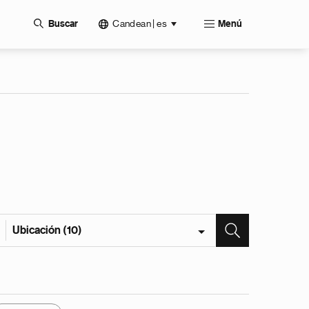
Candean | es
Buscar
Menú
Ubicación (10)