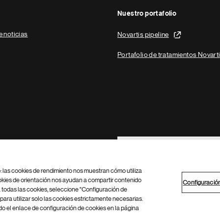
Nuestro portafolio
e noticias
Novartis pipeline
Portafolio de tratamientos Novart
Footer Site Search
b: las cookies de rendimiento nos muestran cómo utiliza
okies de orientación nos ayudan a compartir contenido
Configuració
 todas las cookies, seleccione "Configuración de
para utilizar solo las cookies estrictamente necesarias.
Configuración de cookies
Mapa del sitio
 el enlace de configuración de cookies en la página