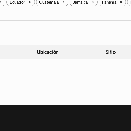
Ecuador
Guatemala
Jamaica
Panamá
X
X
X
X
X
Ubicación
Sitio
scendente