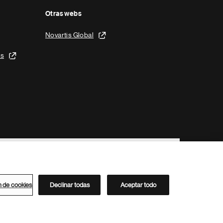
Otras webs
Novartis Global
is
n de cookies
Declinar todas
Aceptar todo
Directorio de Novartis
Este sitio está dirigido al público del clúster ACC