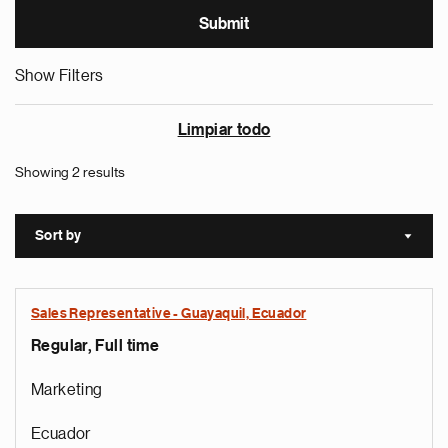
Show Filters
Limpiar todo
Showing 2 results
Sort by
Sort a
Sales Representative - Guayaquil, Ecuador
Regular, Full time
Marketing
Ecuador