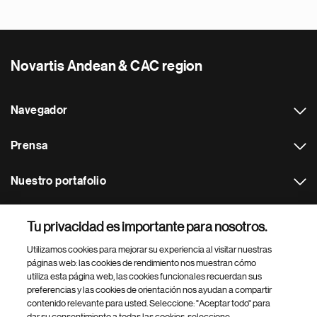
Novartis Andean & CAC region
Navegador
Prensa
Nuestro portafolio
Otras webs
Tu privacidad es importante para nosotros.
Utilizamos cookies para mejorar su experiencia al visitar nuestras
Footer Site Search
páginas web: las cookies de rendimiento nos muestran cómo
utiliza esta página web, las cookies funcionales recuerdan sus
preferencias y las cookies de orientación nos ayudan a compartir
contenido relevante para usted. Seleccione: "Aceptar todo" para
dar su consentimiento a todas las cookies, seleccione