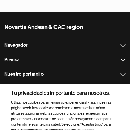
Novartis Andean & CAC region
Navegador
Prensa
Nuestro portafolio
Otras webs
Tu privacidad es importante para nosotros.
Utilizamos cookies para mejorar su experiencia al visitar nuestras
Footer Site Search
páginas web: las cookies de rendimiento nos muestran cómo
utiliza esta página web, las cookies funcionales recuerdan sus
preferencias y las cookies de orientación nos ayudan a compartir
contenido relevante para usted. Seleccione: "Aceptar todo" para
dar su consentimiento a todas las cookies, seleccione