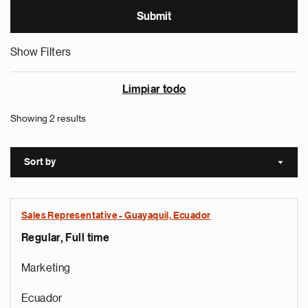
Show Filters
Limpiar todo
Showing 2 results
Sort by
Sort a
Sales Representative - Guayaquil, Ecuador
Regular, Full time
Marketing
Ecuador