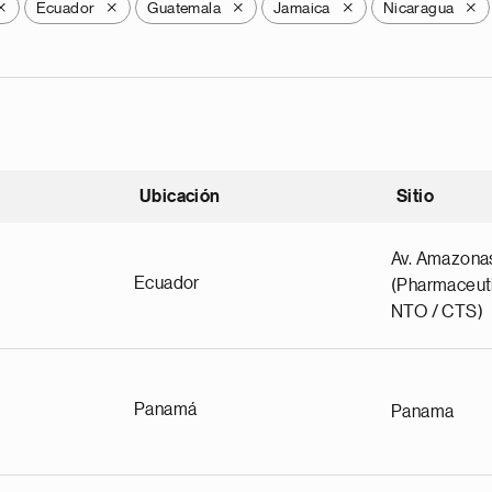
Ecuador
Guatemala
Jamaica
Nicaragua
X
X
X
X
X
Ubicación
Sitio
scendente
Av. Amazona
Ecuador
(Pharmaceuti
NTO / CTS)
Panamá
Panama