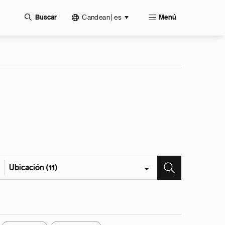
Candean | es
Buscar
Menú
Ubicación (11)