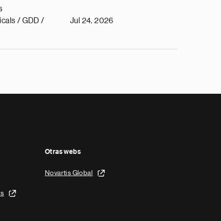
s
cals / GDD /
Jul 24, 2026
Otras webs
Novartis Global
is