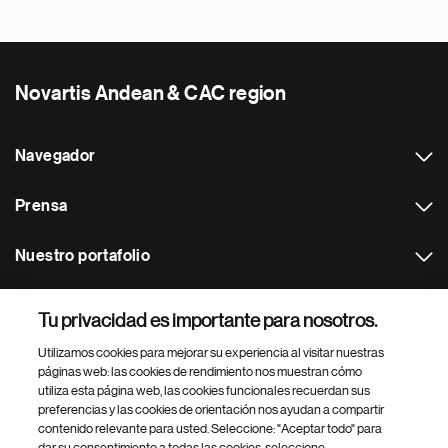
Novartis Andean & CAC region
Navegador
Prensa
Nuestro portafolio
Otras webs
Tu privacidad es importante para nosotros.
Utilizamos cookies para mejorar su experiencia al visitar nuestras
Footer Site Search
páginas web: las cookies de rendimiento nos muestran cómo
utiliza esta página web, las cookies funcionales recuerdan sus
preferencias y las cookies de orientación nos ayudan a compartir
contenido relevante para usted. Seleccione: "Aceptar todo" para
dar su consentimiento a todas las cookies, seleccione