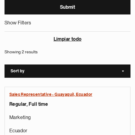
Show Filters
Limpiar todo
Showing 2 results
Sort by
Sort a
Sales Representative - Guayaquil, Ecuador
Regular, Full time
Marketing
Ecuador