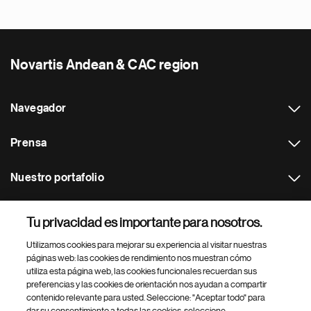
Novartis Andean & CAC region
Navegador
Prensa
Nuestro portafolio
Otras webs
Tu privacidad es importante para nosotros.
Utilizamos cookies para mejorar su experiencia al visitar nuestras
Footer Site Search
páginas web: las cookies de rendimiento nos muestran cómo
utiliza esta página web, las cookies funcionales recuerdan sus
preferencias y las cookies de orientación nos ayudan a compartir
contenido relevante para usted. Seleccione: "Aceptar todo" para
dar su consentimiento a todas las cookies, seleccione