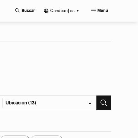
Candean | es
Buscar
Menú
Ubicación (13)