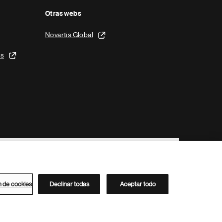
Otras webs
Novartis Global
is
n de cookies
Declinar todas
Aceptar todo
Directorio de Novartis
Este sitio está dirigido al público del clúster ACC