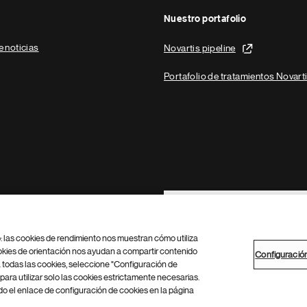
Nuestro portafolio
e noticias
Novartis pipeline
Portafolio de tratamientos Novart
Footer Site Search
b: las cookies de rendimiento nos muestran cómo utiliza
okies de orientación nos ayudan a compartir contenido
Configuració
 todas las cookies, seleccione "Configuración de
para utilizar solo las cookies estrictamente necesarias.
Configuración de cookies
Mapa del sitio
 el enlace de configuración de cookies en la página