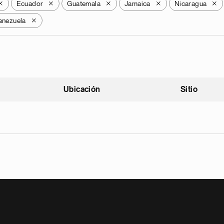
Ecuador
Guatemala
Jamaica
Nicaragua
X
X
X
X
X
enezuela
X
Ubicación
Sitio
scendente