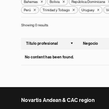
Bahamas
Bolivia
República Dominicana
X
X
Perú
Trinidad y Tobago
Uruguay
V
X
X
X
Showing 0 results
Título profesional
Negocio
Ordenar a
No content has been found.
Novartis Andean & CAC region