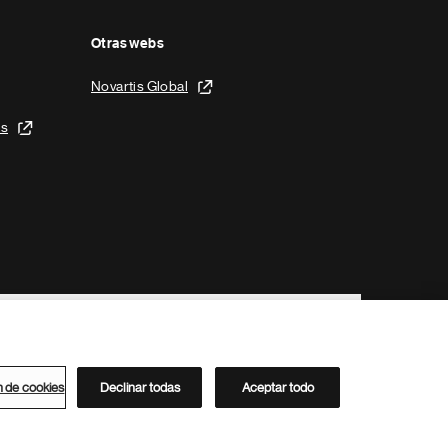
Otras webs
Novartis Global
is
n de cookies
Declinar todas
Aceptar todo
Directorio de Novartis
Este sitio está dirigido al público del clúster ACC