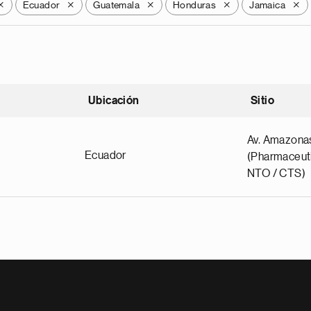
Ecuador
Guatemala
Honduras
Jamaica
X
X
X
X
X
Ubicación
Sitio
scendente
Av. Amazona
Ecuador
(Pharmaceuti
NTO / CTS)