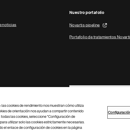
Nuestro portafolio
e noticias
Novartis pipeline
Portafolio de tratamientos Novart
Footer Site Search
b: las cookies de rendimiento nos muestran cómo utiliza
okies de orientación nos ayudan a compartir contenido
Configuració
 todas las cookies, seleccione "Configuración de
para utilizar solo las cookies estrictamente necesarias.
Configuración de cookies
Mapa del sitio
 el enlace de configuración de cookies en la página