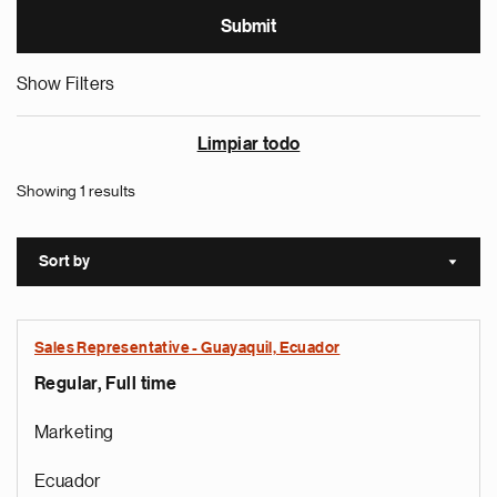
Show Filters
Limpiar todo
Showing 1 results
Sort by
Sort a
Sales Representative - Guayaquil, Ecuador
Regular, Full time
Marketing
Ecuador