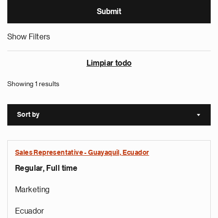
Show Filters
Limpiar todo
Showing 1 results
Sort by
Sort a
Sales Representative - Guayaquil, Ecuador
Regular, Full time
Marketing
Ecuador