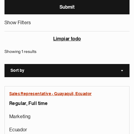
Show Filters
Limpiar todo
Showing 1 results
Sort by
Sort a
Sales Representative - Guayaquil, Ecuador
Regular, Full time
Marketing
Ecuador