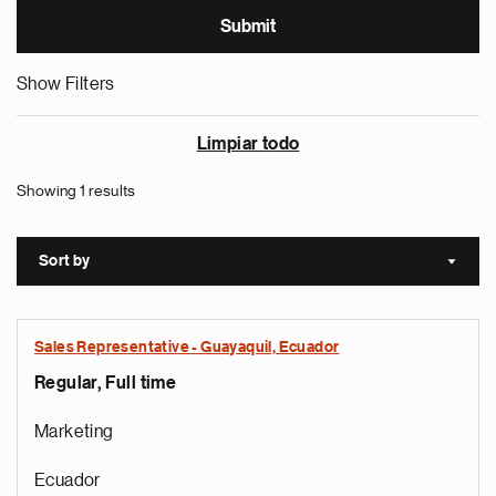
Show Filters
Limpiar todo
Showing 1 results
Sort by
Sort a
Sales Representative - Guayaquil, Ecuador
Regular, Full time
Marketing
Ecuador