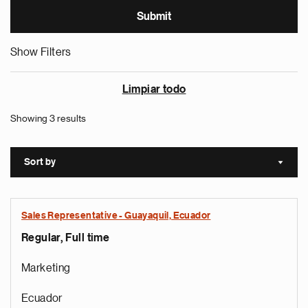
Show Filters
Limpiar todo
Showing 3 results
Sort by
Sort a
Sales Representative - Guayaquil, Ecuador
Regular, Full time
Marketing
Ecuador