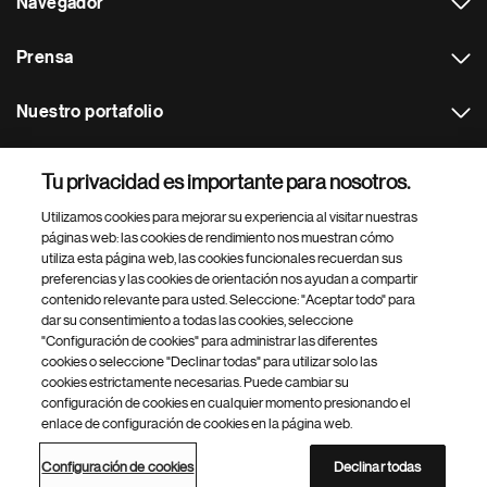
Navegador
Prensa
Nuestro portafolio
Otras webs
Tu privacidad es importante para nosotros.
Utilizamos cookies para mejorar su experiencia al visitar nuestras
Footer Site Search
páginas web: las cookies de rendimiento nos muestran cómo
utiliza esta página web, las cookies funcionales recuerdan sus
preferencias y las cookies de orientación nos ayudan a compartir
contenido relevante para usted. Seleccione: "Aceptar todo" para
dar su consentimiento a todas las cookies, seleccione
"Configuración de cookies" para administrar las diferentes
cookies o seleccione "Declinar todas" para utilizar solo las
cookies estrictamente necesarias. Puede cambiar su
Parte
© 2026 Novartis AG
configuración de cookies en cualquier momento presionando el
inferior
enlace de configuración de cookies en la página web.
Política de privacidad
Términos de uso
Accesibilidad
del
Configuración de cookies
Mapa del sitio
pie
Configuración de cookies
Declinar todas
de