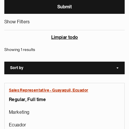
Show Filters
Limpiar todo
Showing 1 results
Sort by
Sort a
Sales Representative - Guayaquil, Ecuador
Regular, Full time
Marketing
Ecuador