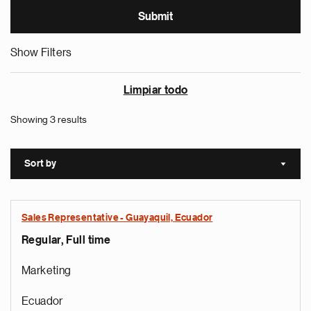
Show Filters
Limpiar todo
Showing 3 results
Sort by
Sort a
Sales Representative - Guayaquil, Ecuador
Regular, Full time
Marketing
Ecuador