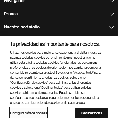
Navegador
Prensa
Nuestro portafolio
Otras webs
Tu privacidad es importante para nosotros.
Utilizamos cookies para mejorar su experiencia al visitar nuestras
Footer Site Search
páginas web: las cookies de rendimiento nos muestran cómo
utiliza esta página web, las cookies funcionales recuerdan sus
preferencias y las cookies de orientación nos ayudan a compartir
contenido relevante para usted. Seleccione: "Aceptar todo" para
dar su consentimiento a todas las cookies, seleccione
"Configuración de cookies" para administrar las diferentes
cookies o seleccione "Declinar todas" para utilizar solo las
cookies estrictamente necesarias. Puede cambiar su
Parte
© 2026 Novartis AG
configuración de cookies en cualquier momento presionando el
inferior
enlace de configuración de cookies en la página web.
Política de privacidad
Términos de uso
Accesibilidad
del
Configuración de cookies
Mapa del sitio
pie
Configuración de cookies
Declinar todas
de