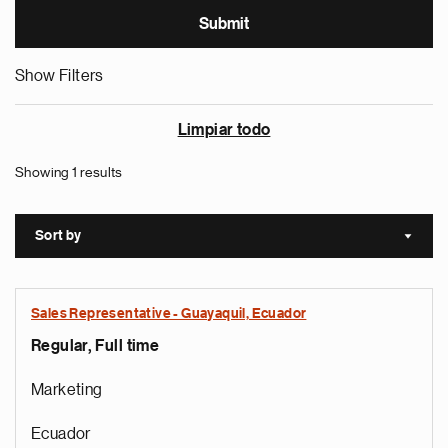
Show Filters
Limpiar todo
Showing 1 results
Sort by
Sort a
Sales Representative - Guayaquil, Ecuador
Regular, Full time
Marketing
Ecuador