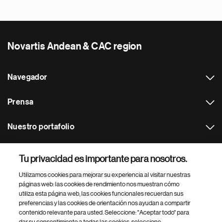
Novartis Andean & CAC region
Navegador
Prensa
Nuestro portafolio
Otras webs
Tu privacidad es importante para nosotros.
Utilizamos cookies para mejorar su experiencia al visitar nuestras
Footer Site Search
páginas web: las cookies de rendimiento nos muestran cómo
utiliza esta página web, las cookies funcionales recuerdan sus
preferencias y las cookies de orientación nos ayudan a compartir
contenido relevante para usted. Seleccione: "Aceptar todo" para
dar su consentimiento a todas las cookies, seleccione