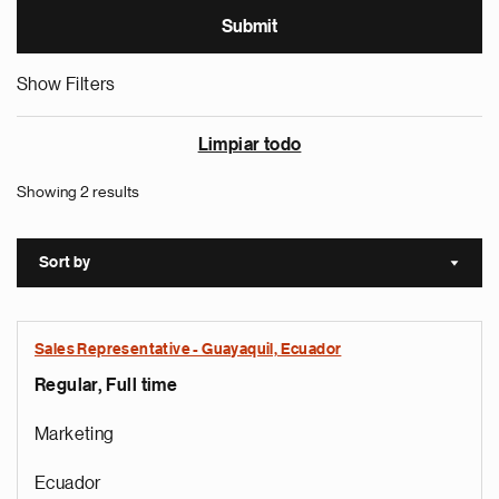
Show Filters
Limpiar todo
Showing 2 results
Sort by
Sort a
Sales Representative - Guayaquil, Ecuador
Regular, Full time
Marketing
Ecuador