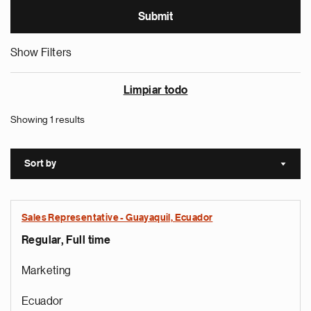
Show Filters
Limpiar todo
Showing 1 results
Sort by
Sort a
Sales Representative - Guayaquil, Ecuador
Regular, Full time
Marketing
Ecuador