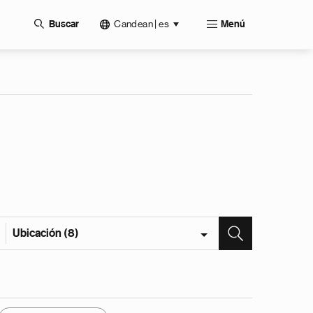
Candean | es
Buscar
Menú
Ubicación (8)