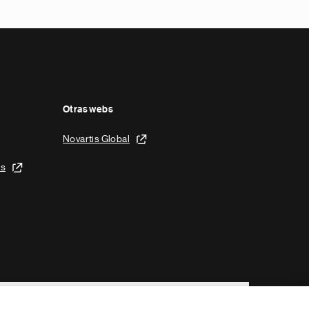
Otras webs
Novartis Global
is