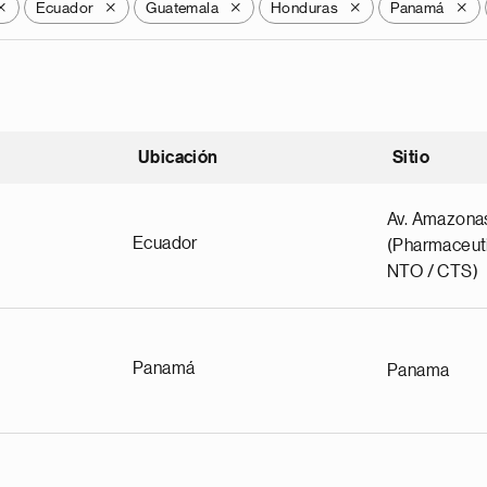
Ecuador
Guatemala
Honduras
Panamá
X
X
X
X
X
Ubicación
Sitio
scendente
Av. Amazona
Ecuador
(Pharmaceuti
NTO / CTS)
Panamá
Panama