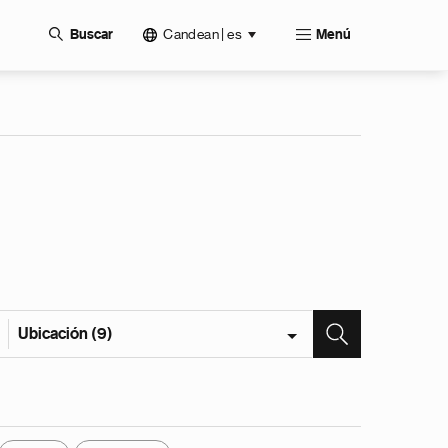
Candean | es
Buscar
Menú
Ubicación (9)