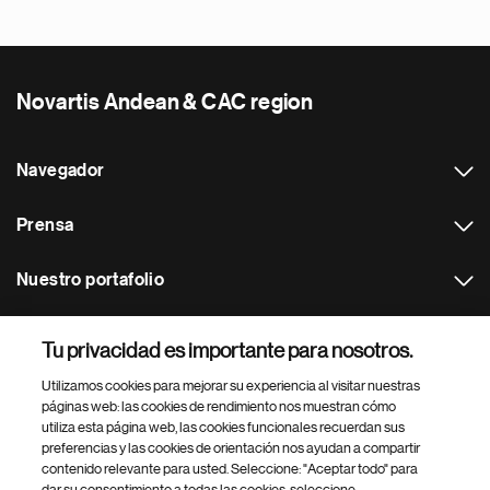
Novartis Andean & CAC region
Navegador
Prensa
Nuestro portafolio
Otras webs
Tu privacidad es importante para nosotros.
Utilizamos cookies para mejorar su experiencia al visitar nuestras
Footer Site Search
páginas web: las cookies de rendimiento nos muestran cómo
utiliza esta página web, las cookies funcionales recuerdan sus
preferencias y las cookies de orientación nos ayudan a compartir
contenido relevante para usted. Seleccione: "Aceptar todo" para
dar su consentimiento a todas las cookies, seleccione