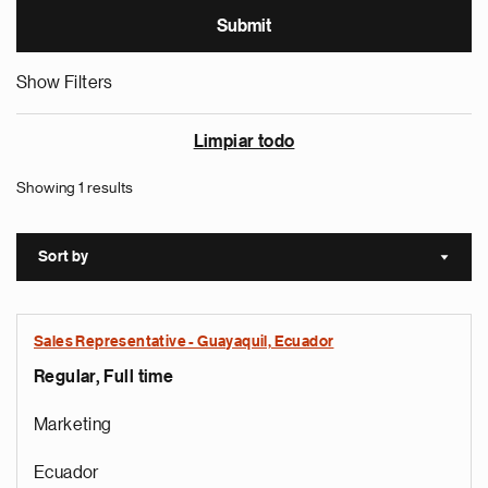
Show Filters
Limpiar todo
Showing 1 results
Sort by
Sort a
Sales Representative - Guayaquil, Ecuador
Regular, Full time
Marketing
Ecuador