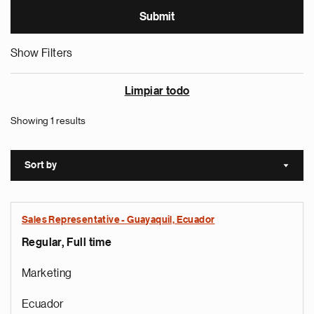
Show Filters
Limpiar todo
Showing 1 results
Sort by
Sort a
Sales Representative - Guayaquil, Ecuador
Regular, Full time
Marketing
Ecuador