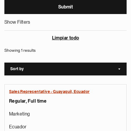
Show Filters
Limpiar todo
Showing 1 results
Sort by
Sort a
Sales Representative - Guayaquil, Ecuador
Regular, Full time
Marketing
Ecuador