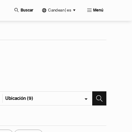
Candean | es
Buscar
Menú
Ubicación (9)