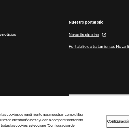
Nuestro portafolio
e noticias
Novartis pipeline
Portafolio de tratamientos Novart
Footer Site Search
b: las cookies de rendimiento nos muestran cómo utiliza
okies de orientación nos ayudan a compartir contenido
Configuració
 todas las cookies, seleccione "Configuración de