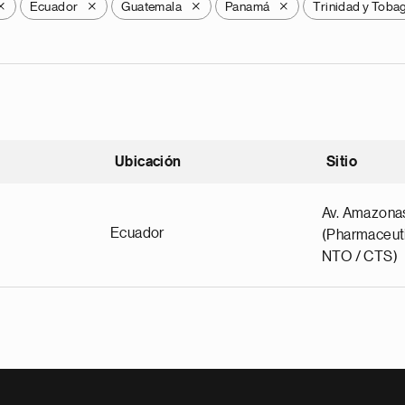
Ecuador
Guatemala
Panamá
Trinidad y Toba
X
X
X
X
Ubicación
Sitio
scendente
Av. Amazona
Ecuador
(Pharmaceuti
NTO / CTS)