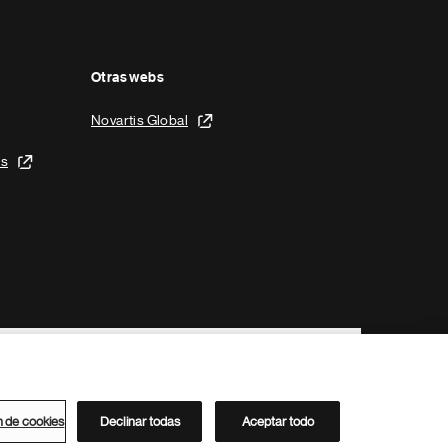
Otras webs
Novartis Global
is
n de cookies
Declinar todas
Aceptar todo
Directorio de Novartis