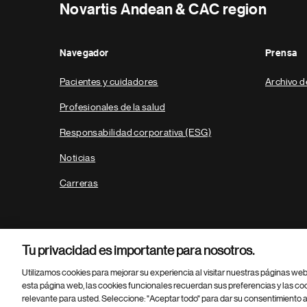
Novartis Andean & CAC region
Navegador
Prensa
Pacientes y cuidadores
Archivo d
Profesionales de la salud
Responsabilidad corporativa (ESG)
Noticias
Carreras
Tu privacidad es importante para nosotros.
Utilizamos cookies para mejorar su experiencia al visitar nuestras páginas we
esta página web, las cookies funcionales recuerdan sus preferencias y las co
relevante para usted. Seleccione: "Aceptar todo" para dar su consentimiento a
Parte
© 2026 Novartis AG