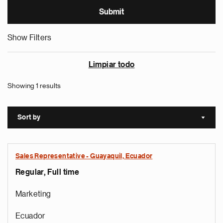
Show Filters
Limpiar todo
Showing 1 results
Sort by
Sort a
Sales Representative - Guayaquil, Ecuador
Regular, Full time
Marketing
Ecuador