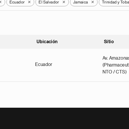
Ecuador
El Salvador
Jamaica
Trinidad y Tob
X
X
X
X
Ubicación
Sitio
scendente
Av. Amazona
Ecuador
(Pharmaceuti
NTO / CTS)