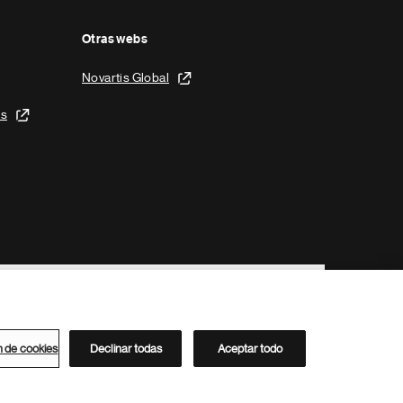
Otras webs
Novartis Global
is
n de cookies
Declinar todas
Aceptar todo
Directorio de Novartis
Este sitio está dirigido al público del clúster ACC