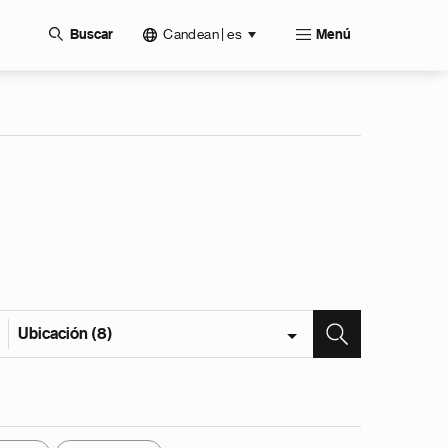
Candean | es
Buscar
Menú
Ubicación (8)