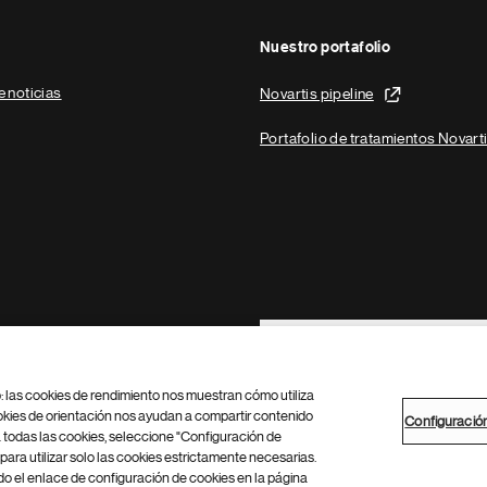
Nuestro portafolio
e noticias
Novartis pipeline
Portafolio de tratamientos Novart
Footer Site Search
b: las cookies de rendimiento nos muestran cómo utiliza
okies de orientación nos ayudan a compartir contenido
Configuració
 todas las cookies, seleccione "Configuración de
para utilizar solo las cookies estrictamente necesarias.
Configuración de cookies
Mapa del sitio
 el enlace de configuración de cookies en la página