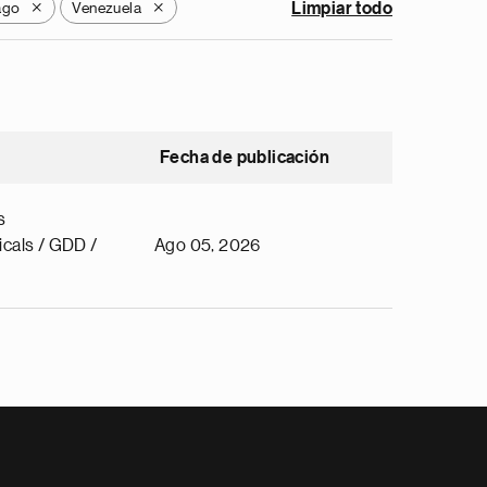
ago
Venezuela
Limpiar todo
X
X
Fecha de publicación
s
cals / GDD /
Ago 05, 2026