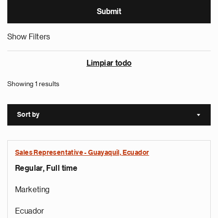
Show Filters
Limpiar todo
Showing 1 results
Sort by
Sort a
Sales Representative - Guayaquil, Ecuador
Regular, Full time
Marketing
Ecuador