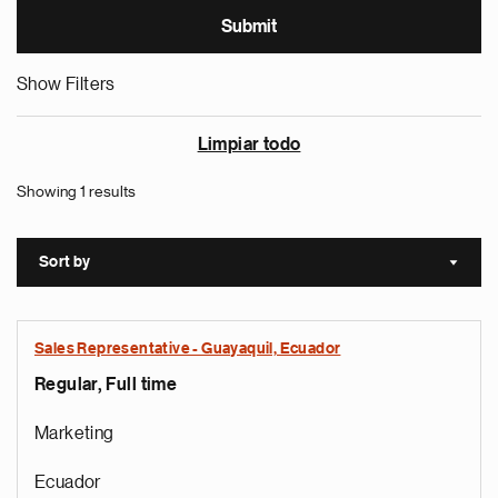
Show Filters
Limpiar todo
Showing 1 results
Sort by
Sort a
Sales Representative - Guayaquil, Ecuador
Regular, Full time
Marketing
Ecuador