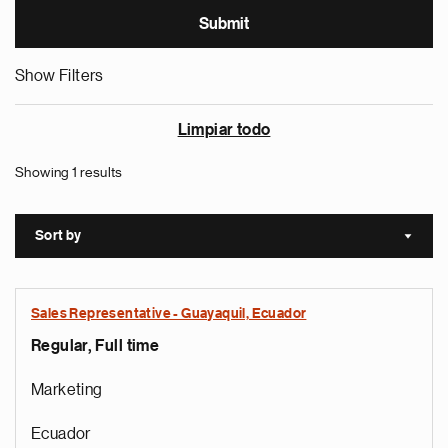
Show Filters
Limpiar todo
Showing 1 results
Sort by
Sort a
Sales Representative - Guayaquil, Ecuador
Regular, Full time
Marketing
Ecuador