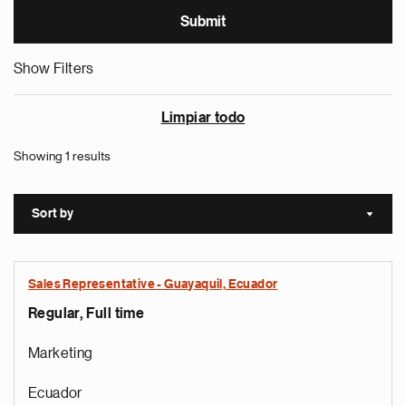
Show Filters
Limpiar todo
Showing 1 results
Sort by
Sort a
Sales Representative - Guayaquil, Ecuador
Regular, Full time
Marketing
Ecuador