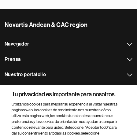
Novartis Andean & CAC region
Navegador
Prensa
Nuestro portafolio
Otras webs
Tu privacidad es importante para nosotros.
Utilizamos cookies para mejorar su experiencia al visitar nuestras
Footer Site Search
páginas web: las cookies de rendimiento nos muestran cómo
utiliza esta página web, las cookies funcionales recuerdan sus
preferencias y las cookies de orientación nos ayudan a compartir
contenido relevante para usted. Seleccione: "Aceptar todo" para
dar su consentimiento a todas las cookies, seleccione