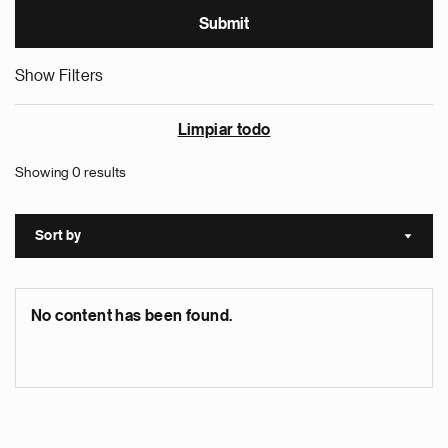
Show Filters
Limpiar todo
Showing 0 results
Sort by
Sort a
No content has been found.