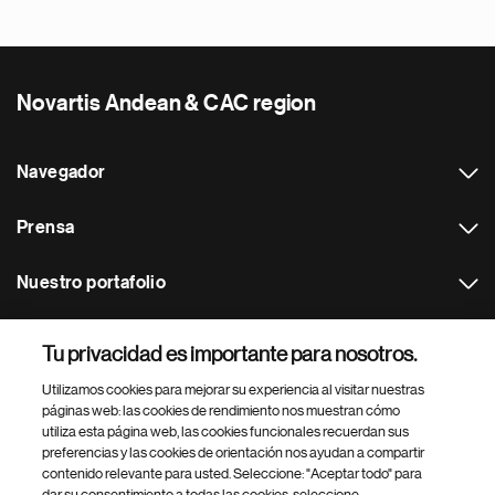
Novartis Andean & CAC region
Navegador
Prensa
Nuestro portafolio
Otras webs
Tu privacidad es importante para nosotros.
Utilizamos cookies para mejorar su experiencia al visitar nuestras
Footer Site Search
páginas web: las cookies de rendimiento nos muestran cómo
utiliza esta página web, las cookies funcionales recuerdan sus
preferencias y las cookies de orientación nos ayudan a compartir
contenido relevante para usted. Seleccione: "Aceptar todo" para
dar su consentimiento a todas las cookies, seleccione