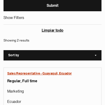
Show Filters
Limpiar todo
Showing 2 results
Sort by
Sort a
Sales Representative - Guayaquil, Ecuador
Regular, Full time
Marketing
Ecuador