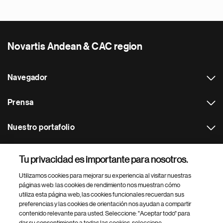
Novartis Andean & CAC region
Navegador
Prensa
Nuestro portafolio
Otras webs
Tu privacidad es importante para nosotros.
Utilizamos cookies para mejorar su experiencia al visitar nuestras
Footer Site Search
páginas web: las cookies de rendimiento nos muestran cómo
utiliza esta página web, las cookies funcionales recuerdan sus
preferencias y las cookies de orientación nos ayudan a compartir
contenido relevante para usted. Seleccione: "Aceptar todo" para
dar su consentimiento a todas las cookies, seleccione