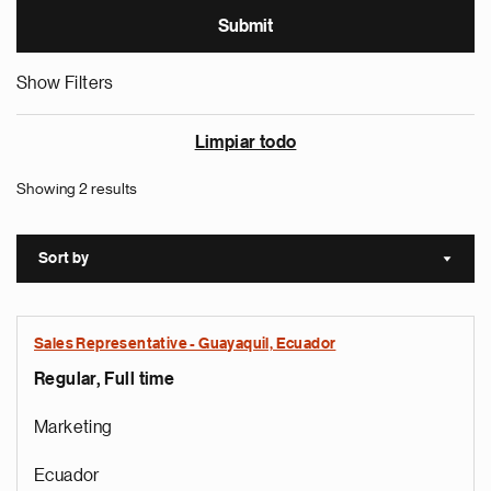
Show Filters
Limpiar todo
Showing 2 results
Sort by
Sort a
Sales Representative - Guayaquil, Ecuador
Regular, Full time
Marketing
Ecuador