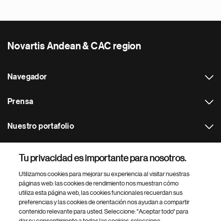
Novartis Andean & CAC region
Navegador
Prensa
Nuestro portafolio
Otras webs
Tu privacidad es importante para nosotros.
Utilizamos cookies para mejorar su experiencia al visitar nuestras
Footer Site Search
páginas web: las cookies de rendimiento nos muestran cómo
utiliza esta página web, las cookies funcionales recuerdan sus
preferencias y las cookies de orientación nos ayudan a compartir
contenido relevante para usted. Seleccione: "Aceptar todo" para
dar su consentimiento a todas las cookies, seleccione