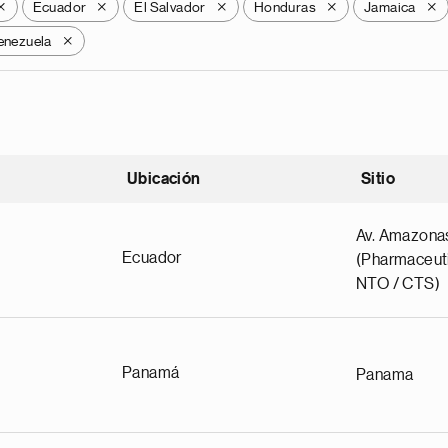
Ecuador
El Salvador
Honduras
Jamaica
X
X
X
X
X
enezuela
X
Ubicación
Sitio
scendente
Av. Amazona
Ecuador
(Pharmaceuti
NTO / CTS)
Panamá
Panama