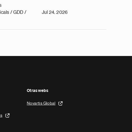
s
cals / GDD /
Jul 24, 2026
Otras webs
Novartis Global
is