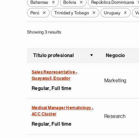
Bahamas
Bolivia
República Dominicana
X
X
Perú
Trinidad y Tobago
Uruguay
V
X
X
X
Showing 3 results
Título profesional
Negocio
Ordenar a
Sales Representative -
Guayaquil, Ecuador
Marketing
Regular, Full time
Medical Manager Hematology -
ACC Cluster
Research
Regular, Full time