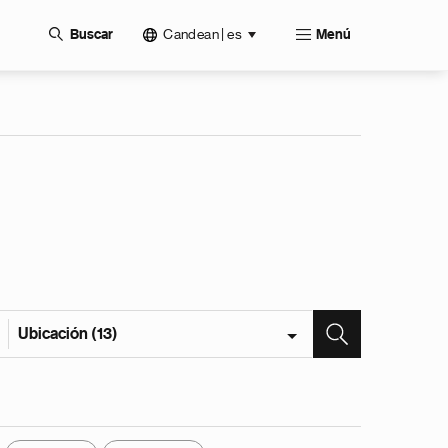
Candean | es
Buscar
Menú
Ubicación (13)